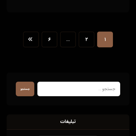
۶
…
۲
۱
جستجو
تبلیغات